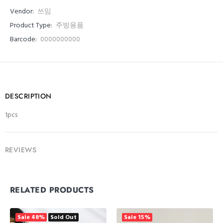
Vendor:
쓰임
Product Type:
주방용품
Barcode:
0000000000
DESCRIPTION
1pcs
REVIEWS
RELATED PRODUCTS
Sale
48%
Sold Out
Sale
15%