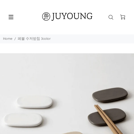
Home
페블 수저받침 3color